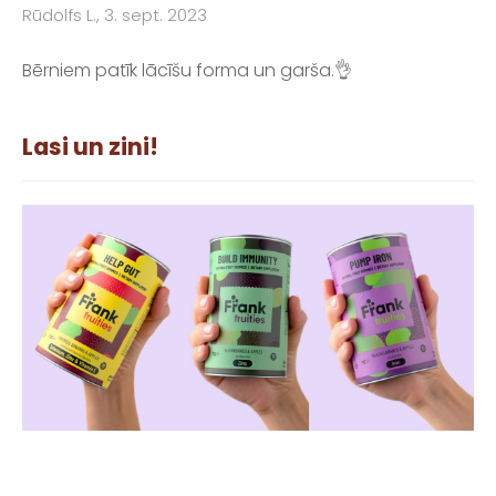
Rūdolfs L., 3. sept. 2023
Bērniem patīk lācīšu forma un garša.👌
Lasi un zini!