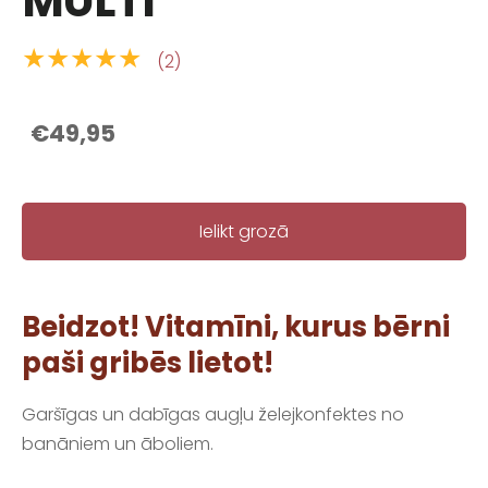
MULTI
★★★★★
(2)
€49,95
Ielikt grozā
Beidzot! Vitamīni, kurus bērni
paši gribēs lietot!
Garšīgas un dabīgas augļu želejkonfektes no
banāniem un āboliem.