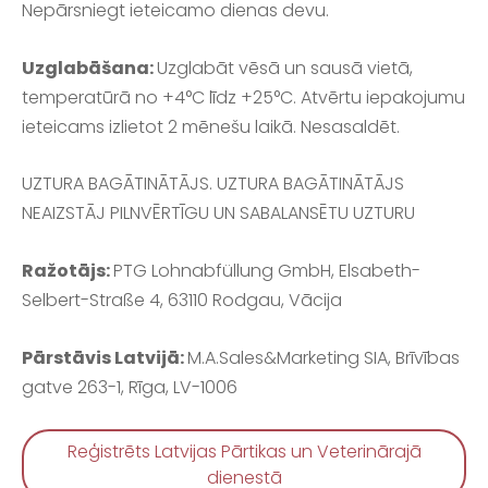
Nepārsniegt ieteicamo dienas devu.
Uzglabāšana:
Uzglabāt vēsā un sausā vietā,
temperatūrā no +4°C līdz +25°C. Atvērtu iepakojumu
ieteicams izlietot 2 mēnešu laikā. Nesasaldēt.
UZTURA BAGĀTINĀTĀJS. UZTURA BAGĀTINĀTĀJS
NEAIZSTĀJ PILNVĒRTĪGU UN SABALANSĒTU UZTURU
Ražotājs:
PTG Lohnabfüllung GmbH,
Elsabeth-
Selbert-Straße 4, 63110 Rodgau, Vācija
Pārstāvis Latvijā:
M.A.Sales&Marketing SIA,
Brīvības
gatve 263-1, Rīga, LV-1006
Reģistrēts Latvijas Pārtikas un Veterinārajā
dienestā