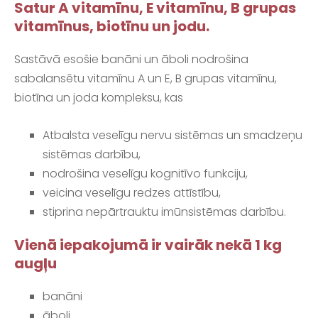
Satur A vitamīnu, E vitamīnu, B grupas
vitamīnus, biotīnu un jodu.
Sastāvā esošie banāni un āboli nodrošina
sabalansētu vitamīnu A un E, B grupas vitamīnu,
biotīna un joda kompleksu, kas
Atbalsta veselīgu nervu sistēmas un smadzeņu
sistēmas darbību,
nodrošina veselīgu kognitīvo funkciju,
veicina veselīgu redzes attīstību,
stiprina nepārtrauktu imūnsistēmas darbību.
Vienā iepakojumā ir vairāk nekā 1 kg
augļu
banāni
āboli